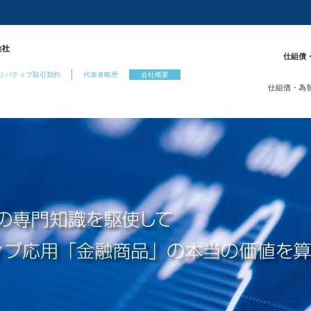
仕組債
リバティブ取引契約
代表者略歴
会社概要
仕組債・為