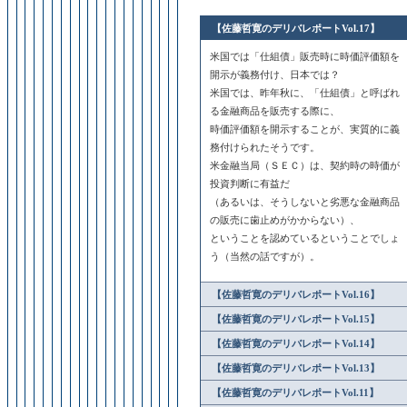
【佐藤哲寛のデリバレ​ポートVol.17】​
​米国では「仕組債」販売時に時価評価額を
開示が義務付け、日本では？
米国では、昨年秋に、「仕組債」と呼ばれ
る金融商品を販売する際に、
時価評価額を開示することが、実質的に義
務付けられたそうです。
米金融当局（ＳＥＣ）は、契約時の時価が
投資判断に有益だ
（あるいは、そうしないと劣悪な金融商品
の販売に歯止めがかからない）、
ということを認めているということでしょ
う（当然の話ですが）。
【佐藤哲寛のデリバレ​ポートVol.16】​
【佐藤哲寛のデリバレ​ポートVol.15】​
【佐藤哲寛のデリバレ​ポートVol.14】​
【佐藤哲寛のデリバレ​ポートVol.13】​
【佐藤哲寛のデリバレポートVol.11】