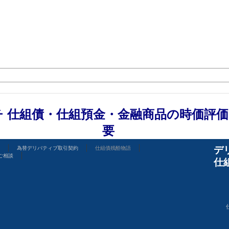
 仕組債・仕組預金・金融商品の
時価評価
要
デ
為替デリバティブ取引契約
仕組債残酷物語
ご相談
仕