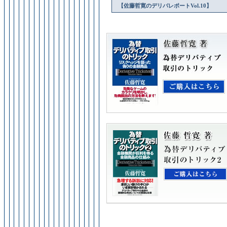
【佐藤哲寛のデリバレポートVol.10】